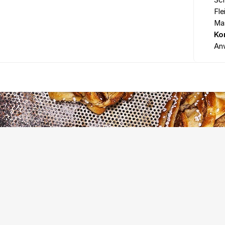
Sc
Fle
Ma
Ko
An