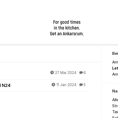
Be
Am
Le
27 Mai 2024
6
Am
l N24
11 Jan 2024
5
Na
All
St
Tei