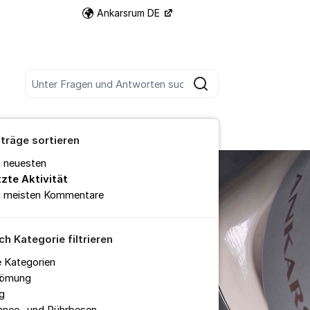
Ankarsrum DE
Weitere Support-Links
Unter allen Beiträgen suchen
Suche
iträge sortieren
 neuesten
tzte Aktivität
 meisten Kommentare
ch Kategorie filtrieren
e Kategorien
römung
g