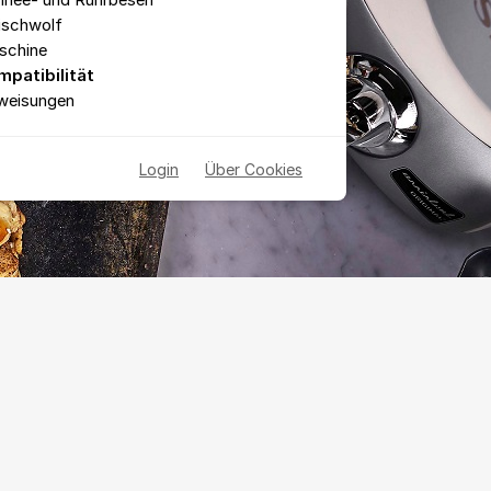
hnee- und Rührbesen
ischwolf
schine
mpatibilität
weisungen
Login
Über Cookies