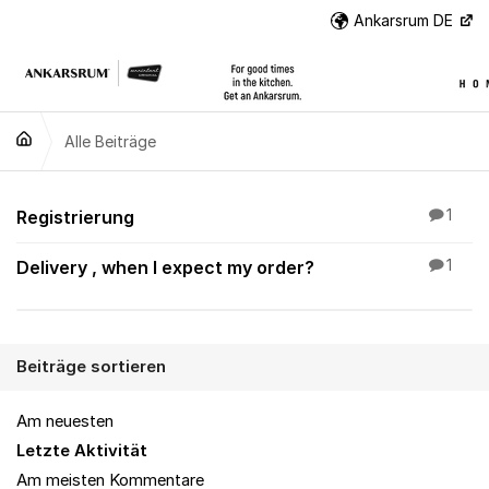
Weiter zum Inhalt
Ankarsrum DE
Wei
Alle Beiträge
Alle Beiträge
Registrierung
1
Delivery , when I expect my order?
1
Beiträge sortieren
Am neuesten
Letzte Aktivität
Am meisten Kommentare