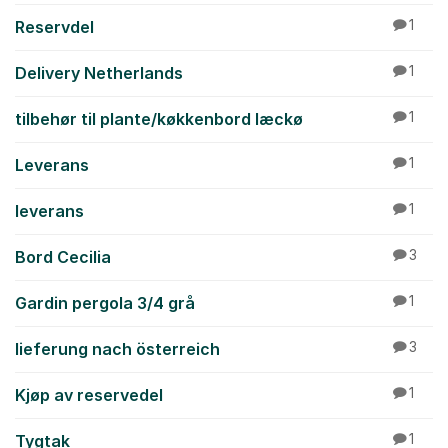
Reservdel
1
Delivery Netherlands
1
tilbehør til plante/køkkenbord læckø
1
Leverans
1
leverans
1
Bord Cecilia
3
Gardin pergola 3/4 grå
1
lieferung nach österreich
3
Kjøp av reservedel
1
Tygtak
1