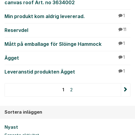
canvas roof Art. no 3634002
Min produkt kom aldrig levererad.
1
Reservdel
11
Mått på emballage för Slöinge Hammock
1
Ägget
1
Leveranstid produkten Ägget
1
1
2
Sortera inläggen
Nyast