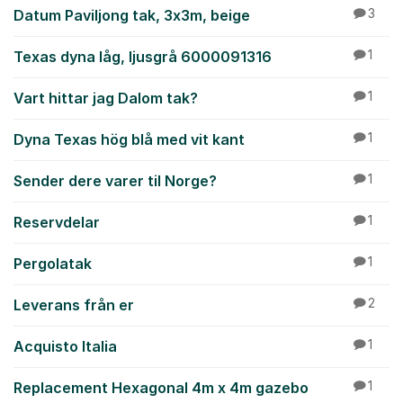
Datum Paviljong tak, 3x3m, beige
3
Texas dyna låg, ljusgrå 6000091316
1
Vart hittar jag Dalom tak?
1
Dyna Texas hög blå med vit kant
1
Sender dere varer til Norge?
1
Reservdelar
1
Pergolatak
1
Leverans från er
2
Acquisto Italia
1
Replacement Hexagonal 4m x 4m gazebo
1