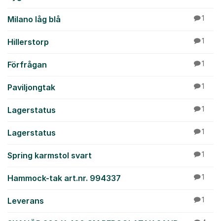
Milano låg blå
1
Hillerstorp
1
Förfrågan
1
Paviljongtak
1
Lagerstatus
1
Lagerstatus
1
Spring karmstol svart
1
Hammock-tak art.nr. 994337
1
Leverans
1