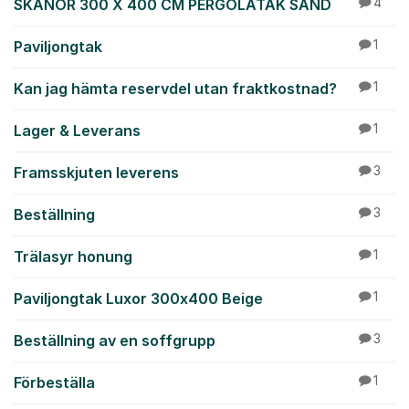
SKANÖR 300 X 400 CM PERGOLATAK SAND
4
Paviljongtak
1
Kan jag hämta reservdel utan fraktkostnad?
1
Lager & Leverans
1
Framsskjuten leverens
3
Beställning
3
Trälasyr honung
1
Paviljongtak Luxor 300x400 Beige
1
Beställning av en soffgrupp
3
Förbeställa
1