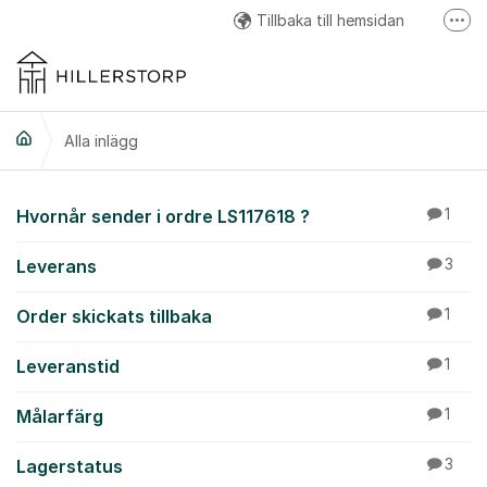
Hoppa till innehåll
Tillbaka till hemsidan
Fler
Hillerstorp Facebook
Hillerstorp Instagram
Alla inlägg
Hillerstorp Youtube
Alla inlägg
Hvornår sender i ordre LS117618 ?
1
Leverans
3
Order skickats tillbaka
1
Leveranstid
1
Målarfärg
1
Lagerstatus
3