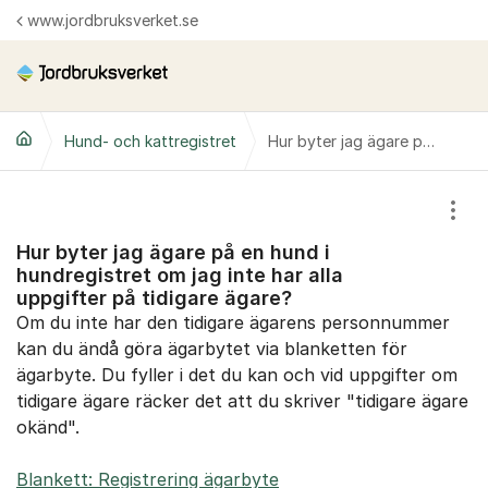
Hoppa till innehåll
www.jordbruksverket.se
Hund- och kattregistret
Hur byter jag ägare på en hund i hundregistret om jag inte har alla uppgifter på tidigare ägare?
Visa
Hur byter jag ägare på en hund i
hundregistret om jag inte har alla
uppgifter på tidigare ägare?
Om du inte har den tidigare ägarens personnummer
kan du ändå göra ägarbytet via blanketten för
ägarbyte. Du fyller i det du kan och vid uppgifter om
tidigare ägare räcker det att du skriver "tidigare ägare
okänd".
Blankett: Registrering ägarbyte