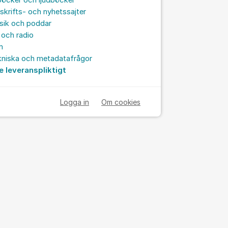
böcker och ljudböcker
skrifts- och nyhetssajter
sik och poddar
och radio
m
kniska och metadatafrågor
e leveranspliktigt
Logga in
Om cookies