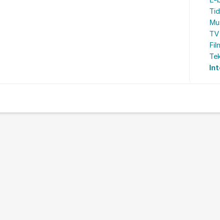
E-
Tid
Mu
TV 
Fil
Te
Int