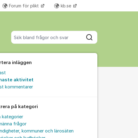
Forum för plikt
kb.se
Fler supportlänkar
Sök bland alla inlägg
Sök
rtera inläggen
ast
naste aktivitet
est kommentarer
trera på kategori
a kategorier
männa frågor
ndigheter, kommuner och lärosäten