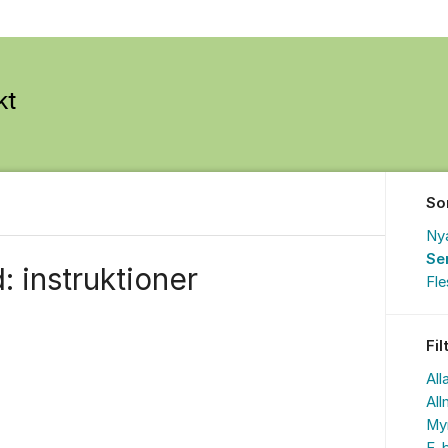
So
Ny
Se
 instruktioner
Fl
Fil
All
All
My