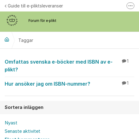
Hoppa till innehåll
Guide till e-pliktsleveranser
Fler
Forum för plikt
kb.se
Taggar
Omfattas svenska e-böcker med ISBN av e-
1
plikt?
Hur ansöker jag om ISBN-nummer?
1
Sortera inläggen
Nyast
Senaste aktivitet