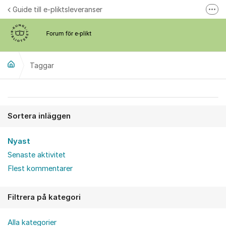
Hoppa till innehåll
Guide till e-pliktsleveranser
Fler
Forum för plikt
kb.se
Taggar
Sortera inläggen
Nyast
Senaste aktivitet
Flest kommentarer
Filtrera på kategori
Alla kategorier