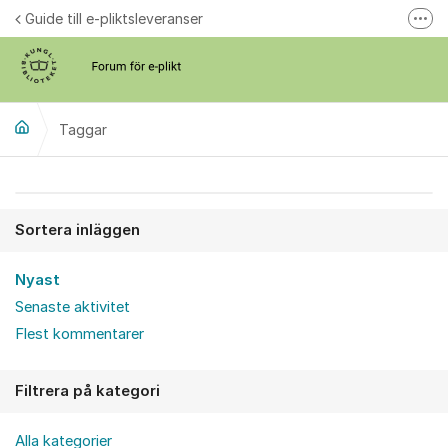
Hoppa till innehåll
Guide till e-pliktsleveranser
Fler
Forum för plikt
kb.se
Taggar
Sortera inläggen
Nyast
Senaste aktivitet
Flest kommentarer
Filtrera på kategori
Alla kategorier