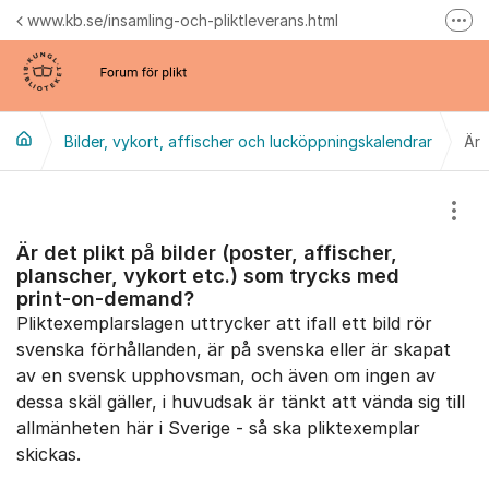
Hoppa till innehåll
www.kb.se/insamling-och-pliktleverans.html
Fler
Samlingsblogg
Forum för e-plikt
Bilder, vykort, affischer och lucköppningskalendrar
Är 
Visa
Är det plikt på bilder (poster, affischer,
planscher, vykort etc.) som trycks med
print-on-demand?
Pliktexemplarslagen uttrycker att ifall ett bild rör
svenska förhållanden, är på svenska eller är skapat
av en svensk upphovsman, och även om ingen av
dessa skäl gäller, i huvudsak är tänkt att vända sig till
allmänheten här i Sverige - så ska pliktexemplar
skickas.