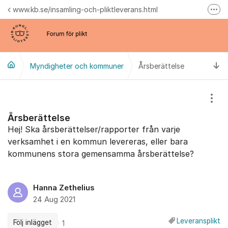
Hoppa till innehåll
www.kb.se/insamling-och-pliktleverans.html
Fler
Samlingsblogg
Forum för e-plikt
Ti
Myndigheter och kommuner
Årsberättelse
Visa
Årsberättelse
Hej! Ska årsberättelser/rapporter från varje
verksamhet i en kommun levereras, eller bara
kommunens stora gemensamma årsberättelse?
Hanna Zethelius
24 Aug 2021
Leveransplikt
Följ inlägget
1