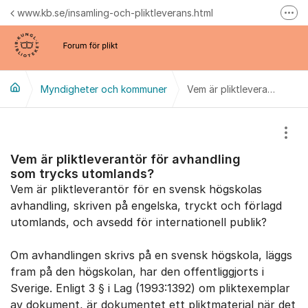
Hoppa till innehåll
www.kb.se/insamling-och-pliktleverans.html
Fler
Samlingsblogg
Forum för e-plikt
Myndigheter och kommuner
Vem är pliktleverantör för avhandling som trycks utomlands?
Visa
Vem är pliktleverantör för avhandling
som trycks utomlands?
Vem är pliktleverantör för en svensk högskolas
avhandling, skriven på engelska, tryckt och förlagd
utomlands, och avsedd för internationell publik?
Om avhandlingen skrivs på en svensk högskola, läggs
fram på den högskolan, har den offentliggjorts i
Sverige. Enligt 3 § i Lag (1993:1392) om pliktexemplar
av dokument, är dokumentet ett pliktmaterial när det