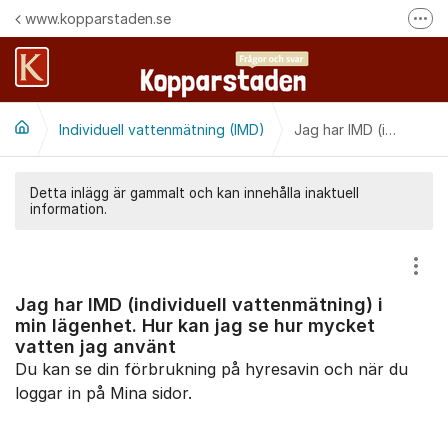
Hoppa till innehåll
www.kopparstaden.se
Fler
Häng med oss på Facebook
Felanmälan
Individuell vattenmätning (IMD)
Följ oss på Instagram
Jag har IMD (individuell vattenmätning) i min lägenhet. Hur kan jag se hur mycket vatten jag använt
Detta inlägg är gammalt och kan innehålla inaktuell
information.
Visa
Jag har IMD (individuell vattenmätning) i
min lägenhet. Hur kan jag se hur mycket
vatten jag använt
Du kan se din förbrukning på hyresavin och när du
loggar in på Mina sidor.