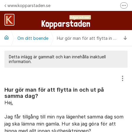
Hoppa till innehåll
www.kopparstaden.se
Fler
Häng med oss på Facebook
Felanmälan
Ti
Om ditt boende
Följ oss på Instagram
Hur gör man för att flytta in och ut på samma dag?
Detta inlägg är gammalt och kan innehålla inaktuell
information.
Visa
Hur gör man för att flytta in och ut på
samma dag?
Hej,
Jag får tillgång till min nya lägenhet samma dag som
jag ska lämna min gamla. Hur ska jag göra för att
hinna med allt innan slutbesiktningen?