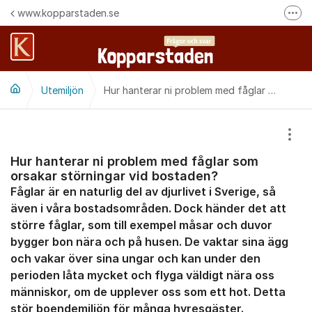
Hoppa till innehåll
www.kopparstaden.se
Fler
Häng med oss på Facebook
Felanmälan
Utemiljön
Följ oss på Instagram
Hur hanterar ni problem med fåglar som orsakar störningar vid bostaden?
Visa
Hur hanterar ni problem med fåglar som
orsakar störningar vid bostaden?
Fåglar är en naturlig del av djurlivet i Sverige, så
även i våra bostadsområden. Dock händer det att
större fåglar, som till exempel måsar och duvor
bygger bon nära och på husen. De vaktar sina ägg
och vakar över sina ungar och kan under den
perioden låta mycket och flyga väldigt nära oss
människor, om de upplever oss som ett hot. Detta
stör boendemiljön för många hyresgäster.