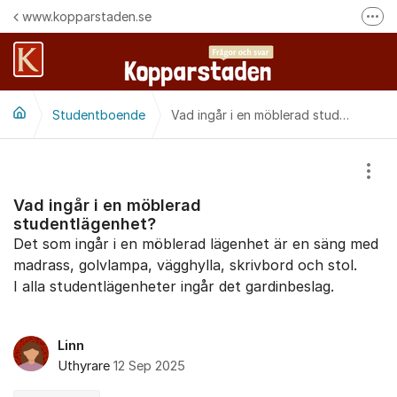
Hoppa till innehåll
www.kopparstaden.se
Fler
Häng med oss på Facebook
Felanmälan
Studentboende
Följ oss på Instagram
Vad ingår i en möblerad studentlägenhet?
Visa
Vad ingår i en möblerad
studentlägenhet?
Det som ingår i en möblerad lägenhet är en säng med
madrass, golvlampa, vägghylla, skrivbord och stol.
I alla studentlägenheter ingår det gardinbeslag.
Linn
Uthyrare
12 Sep 2025