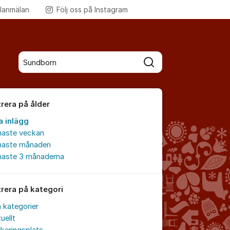
lanmälan
Följ oss på Instagram
Fler supportlänkar
Sök bland alla inlägg
Sök
trera på ålder
a inlägg
naste veckan
naste månaden
naste 3 månaderna
trera på kategori
a kategorier
uellt