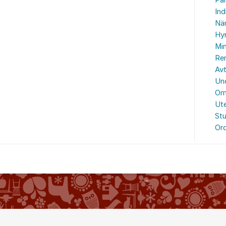
Par
Ind
När
Hyr
Min
Re
Avt
Und
Om
Ute
St
Oro