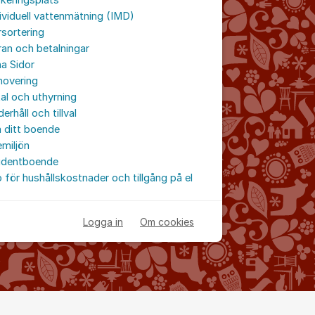
keringsplats
ividuell vattenmätning (IMD)
sortering
an och betalningar
a Sidor
novering
al och uthyrning
erhåll och tillval
 ditt boende
miljön
udentboende
 för hushållskostnader och tillgång på el
Logga in
Om cookies