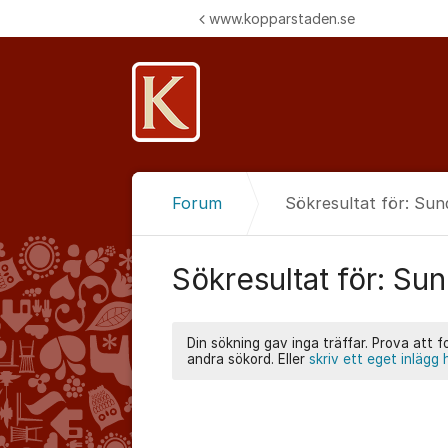
Hoppa till innehåll
www.kopparstaden.se
Forum
Sökresultat för: Su
Sökresultat för: Su
Din sökning gav inga träffar. Prova att 
andra sökord. Eller
skriv ett eget inlägg 