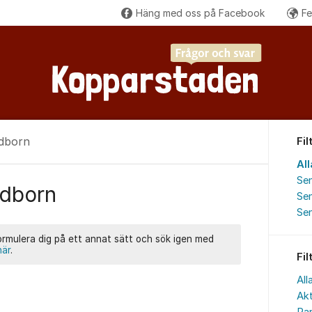
Häng med oss på Facebook
Fe
ndborn
Fil
All
Se
ndborn
Se
Se
formulera dig på ett annat sätt och sök igen med
här
.
Fil
All
Akt