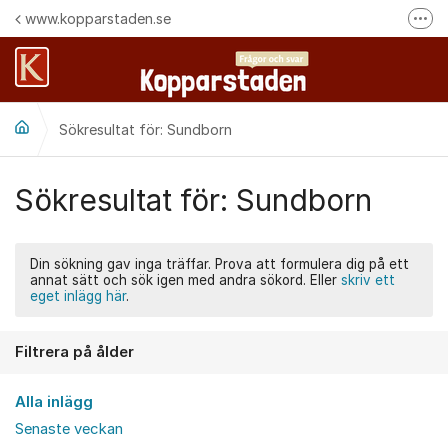
Hoppa till innehåll
www.kopparstaden.se
Fler
Häng med oss på Facebook
Felanmälan
Sökresultat för: Sundborn
Följ oss på Instagram
Sökresultat för: Sundborn
Din sökning gav inga träffar. Prova att formulera dig på ett
annat sätt och sök igen med andra sökord. Eller
skriv ett
eget inlägg här
.
Filtrera på ålder
Alla inlägg
Senaste veckan