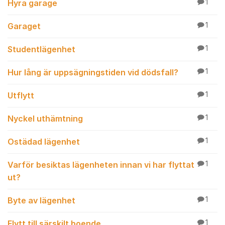
Hyra garage
1
Garaget
1
Studentlägenhet
1
Hur lång är uppsägningstiden vid dödsfall?
1
Utflytt
1
Nyckel uthämtning
1
Ostädad lägenhet
1
Varför besiktas lägenheten innan vi har flyttat
1
ut?
Byte av lägenhet
1
Flytt till särskilt boende
1