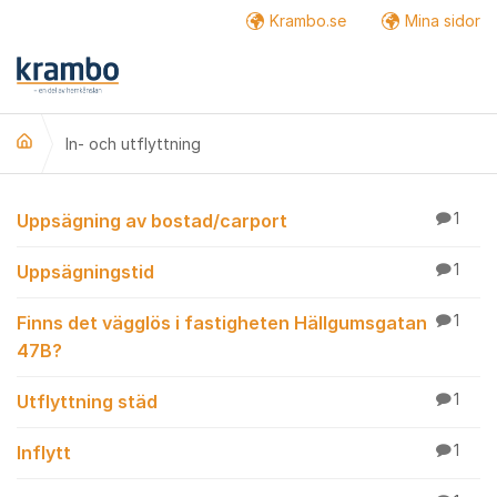
Hoppa till innehåll
Krambo.se
Mina sidor
Fler
In- och utflyttning
In- och utflyttning
Uppsägning av bostad/carport
1
Uppsägningstid
1
Finns det vägglös i fastigheten Hällgumsgatan
1
47B?
Utflyttning städ
1
Inflytt
1