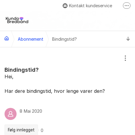
Gå til innhold
Kontakt kundeservice
Fler
Besök oss på Facebook
Ti
Abonnement
Bindingstid?
Vis/
Bindingstid?
Hei,
Har dere bindingstid, hvor lenge varer den?
8 Mai 2020
Følg innlegget
0