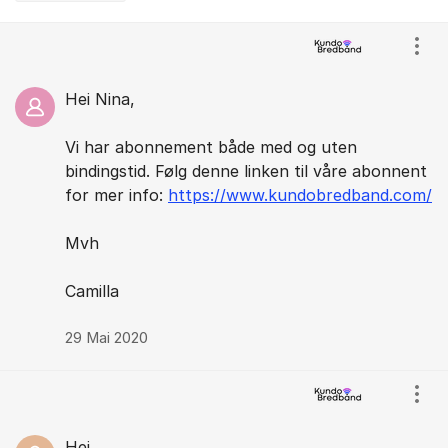
Kommentarer
Vis/
Hei Nina,
Vi har abonnement både med og uten
bindingstid. Følg denne linken til våre abonnent
for mer info:
https://www.kundobredband.com/
Mvh
Camilla
29 Mai 2020
Vis/
Hei.