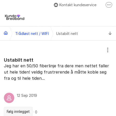
Gå til innhold
Kontakt kundeservice
Fler
Besök oss på Facebook
Ti
Trådløst nett / WIFI
Ustabilt nett
Vis/
Ustabilt nett
Jeg har en 50/50 fiberlinje fra dere men nettet faller
ut hele tiden! veldig frustrerende å måtte koble seg
fra og til hele tiden...
12 Sep 2019
Følg innlegget
0