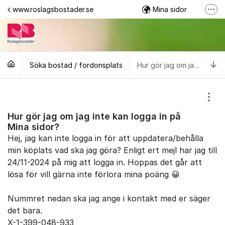
Hoppa till innehåll
www.roslagsbostader.se
Mina sidor
Fler
Följ oss på Facebook
0176-20 75 00
Ti
Söka bostad / fordonsplats
Hur gör jag om jag inte kan logga in på Mina sidor?
Visa
Hur gör jag om jag inte kan logga in på
Mina sidor?
Hej, jag kan inte logga in för att uppdatera/behålla
min köplats vad ska jag göra? Enligt ert mejl har jag till
24/11-2024 på mig att logga in. Hoppas det går att
lösa för vill gärna inte förlora mina poäng 😀
Nummret nedan ska jag ange i kontakt med er säger
det bara.
X-1-399-048-933