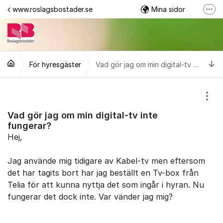
Hoppa till innehåll
www.roslagsbostader.se
Mina sidor
Fler
Följ oss på Facebook
0176-20 75 00
Ti
För hyresgäster
Vad gör jag om min digital-tv inte fungerar?
Visa
Vad gör jag om min digital-tv inte
fungerar?
Hej,
Jag använde mig tidigare av Kabel-tv men eftersom
det har tagits bort har jag beställt en Tv-box från
Telia för att kunna nyttja det som ingår i hyran. Nu
fungerar det dock inte. Var vänder jag mig?