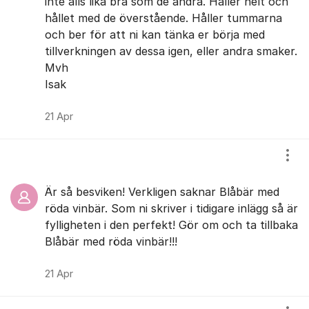
inte alls lika bra som de andra. Håller helt och
hållet med de överstående. Håller tummarna
och ber för att ni kan tänka er börja med
tillverkningen av dessa igen, eller andra smaker.
Mvh
Isak
21 Apr
Visa
Är så besviken! Verkligen saknar Blåbär med
röda vinbär. Som ni skriver i tidigare inlägg så är
fylligheten i den perfekt! Gör om och ta tillbaka
Blåbär med röda vinbär!!!
21 Apr