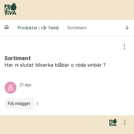
Hoppa till innehåll
Ti
Produkter i vår familj
Sortiment
Visa
Sortiment
Har ni slutat tillverka blåbär o röda vinbär ?
21 Apr
Följ inlägget
1
Kommentarer
Visa