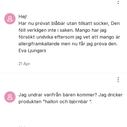
Visa
Hej!
Har nu prövat blåbär utan tillsatt socker, Den
föll verkligen inte i saken. Mango har jag
försökt undvika eftersom jag vet att mango är
allergiframkallande men nu får jag pröva den.
Eva Ljungars
21 Apr
Visa
Jag undrar varifrån bären kommer? Jag dricker
produkten ”hallon och björnbär ”.