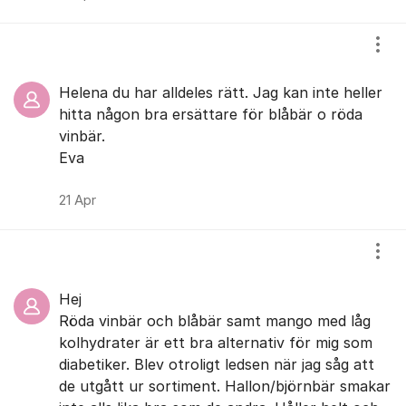
Visa
Helena du har alldeles rätt. Jag kan inte heller
hitta någon bra ersättare för blåbär o röda
vinbär.
Eva
21 Apr
Visa
Hej
Röda vinbär och blåbär samt mango med låg
kolhydrater är ett bra alternativ för mig som
diabetiker. Blev otroligt ledsen när jag såg att
de utgått ur sortiment. Hallon/björnbär smakar