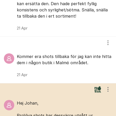
kan ersätta den. Den hade perfekt fyllig
konsistens och syrlighet/sötma. Snälla, snälla
ta tillbaka den i ert sortiment!
21 Apr
Visa
Kommer era shots tillbaka för jag kan inte hitta
dem i någon butik i Malmö området.
21 Apr
Visa
Hej Johan,
ProViva shots har dessvärre utgått ur