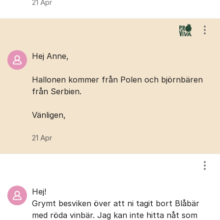
21 Apr
Visa
Hej Anne,
Hallonen kommer från Polen och björnbären
från Serbien.
Vänligen,
21 Apr
Visa
Hej!
Grymt besviken över att ni tagit bort Blåbär
med röda vinbär. Jag kan inte hitta nåt som