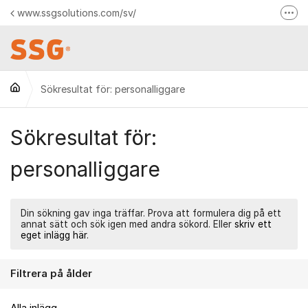
Hoppa till innehåll
www.ssgsolutions.com/sv/
Fler
Kontakta oss
Facebook
Sökresultat för: personalliggare
Logga in till dina tjänster
Sökresultat för:
personalliggare
Din sökning gav inga träffar. Prova att formulera dig på ett
annat sätt och sök igen med andra sökord. Eller
skriv ett
eget inlägg här
.
Filtrera på ålder