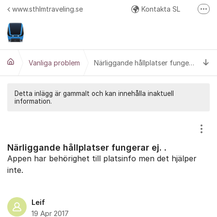
Hoppa till innehåll
www.sthlmtraveling.se
Kontakta SL
Fler
Google Play
API Responstider
Ti
Google+ (diskussion och beta test av nya versioner)
Vanliga problem
Närliggande hållplatser fungerar ej. .
Twitter
Detta inlägg är gammalt och kan innehålla inaktuell
information.
Visa
Närliggande hållplatser fungerar ej. .
Appen har behörighet till platsinfo men det hjälper
inte.
Leif
19 Apr 2017