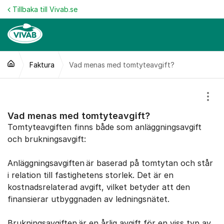
Hoppa till innehåll
Tillbaka till Vivab.se
Faktura
Vad menas med tomtyteavgift?
Visa
Vad menas med tomtyteavgift?
Tomtyteavgiften finns både som anläggningsavgift
och brukningsavgift:
Anläggningsavgiften är baserad på tomtytan och står
i relation till fastighetens storlek. Det är en
kostnadsrelaterad avgift, vilket betyder att den
finansierar utbyggnaden av ledningsnätet.
Brukningsavgiften är en årlig avgift för en viss typ av