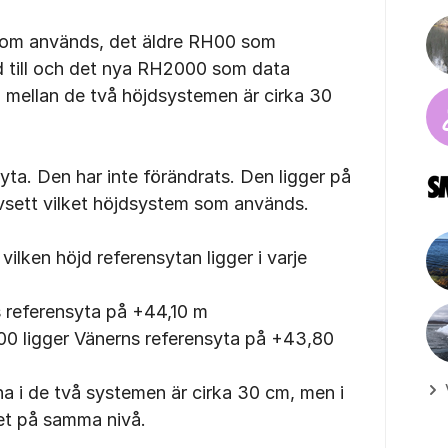
som används, det äldre RH00 som
 till och det nya RH2000 som data
n mellan de två höjdsystemen är cirka 30
ta. Den har inte förändrats. Den ligger på
vsett vilket höjdsystem som används.
ilken höjd referensytan ligger i varje
 referensyta på +44,10 m
00 ligger Vänerns referensyta på +43,80
na i de två systemen är cirka 30 cm, men i
net på samma nivå.