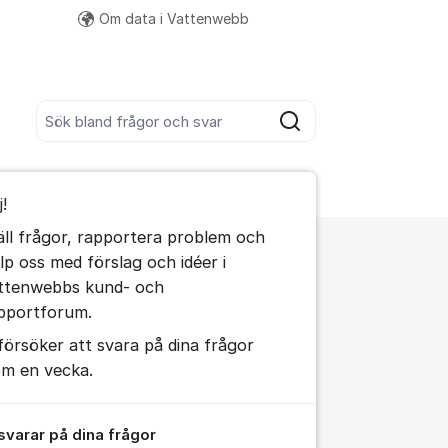
Om data i Vattenwebb
Fler supportlänkar
Sök bland alla inlägg
Sök
umet
j!
äll frågor, rapportera problem och
älp oss med förslag och idéer i
ällningar för inlägg/kommentar
ttenwebbs kund- och
pportforum.
 försöker att svara på dina frågor
om en vecka.
 svarar på dina frågor