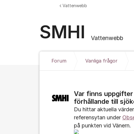
Hoppa till innehåll
Vattenwebb
SMHI
Vattenwebb
Forum
Vanliga frågor
Var finns uppgifte
förhållande till sjö
Du hittar aktuella värde
referensytan under
Obse
på punkten vid Vänern.