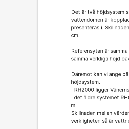
Det är två höjdsystem 
vattendomen är kopplad
presenteras i. Skillnade
cm.
Referensytan är samma y
samma verkliga höjd oa
Däremot kan vi ange på v
höjdsystem.
I RH2000 ligger Vänerns
I det äldre systemet RH
m
Skillnaden mellan värde
verkligheten så är vatt