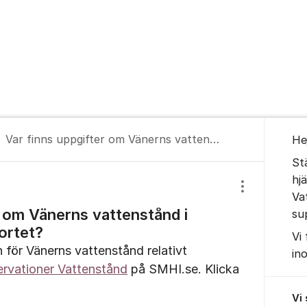
Om for
Var finns uppgifter om Vänerns vattenstånd i förhållande till sjökortet?
He
St
hj
Visa/dölj inst
Va
r om Vänerns vattenstånd i
su
kortet?
Vi
n för Vänerns vattenstånd relativt
in
rvationer Vattenstånd
på SMHI.se. Klicka
Vi