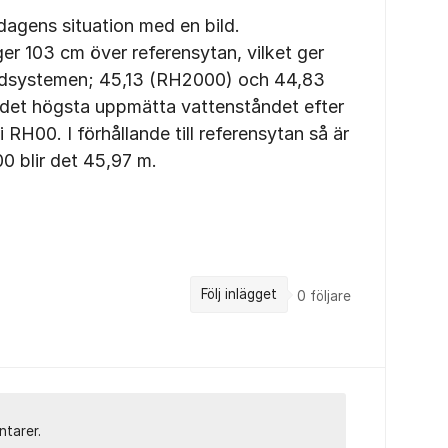
dagens situation med en bild.
er 103 cm över referensytan, vilket ger
höjdsystemen; 45,13 (RH2000) och 44,83
ll det högsta uppmätta vattenståndet efter
 RH00. I förhållande till referensytan så är
0 blir det 45,97 m.
Följ inlägget
0
följare
ntarer.