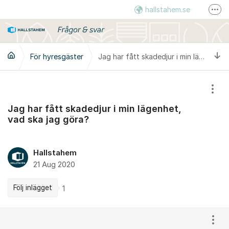
Hoppa till innehåll
hallstahem.se
Fler
Instagram
LinkedIn
Ti
För hyresgäster
Jag har fått skadedjur i min lägenhet, vad ska jag göra?
Visa
Jag har fått skadedjur i min lägenhet,
vad ska jag göra?
Hallstahem
21 Aug 2020
Följ inlägget
1
Kommentarer
Visa