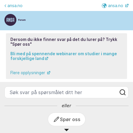
Gå til innhold
ansa.no
ansa.no
Fler
ANSA Forum - ANSA
Dersom du ikke finner svar på det du lurer på? Trykk
"Spør oss"
Bli med på spennende webinarer om studier i mange
forskjellige land
Flere opplysninger
Søk svar på spørsmålet ditt her
eller
Spør oss