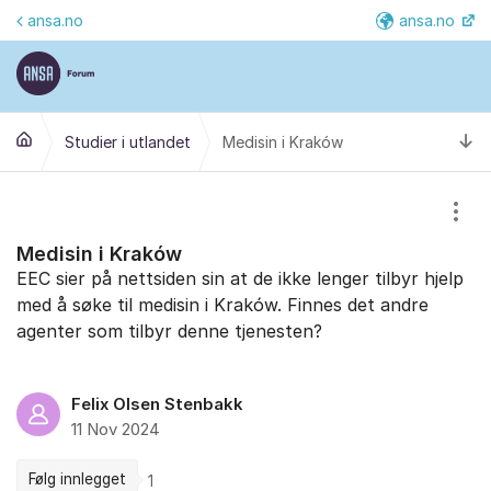
Gå til innhold
ansa.no
ansa.no
Fler
Ti
Studier i utlandet
Medisin i Kraków
Vis/
Medisin i Kraków
EEC sier på nettsiden sin at de ikke lenger tilbyr hjelp
med å søke til medisin i Kraków. Finnes det andre
agenter som tilbyr denne tjenesten?
Felix Olsen Stenbakk
11 Nov 2024
Følg innlegget
1