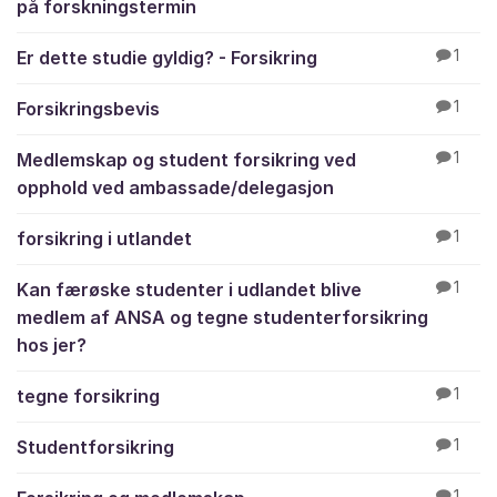
på forskningstermin
Er dette studie gyldig? - Forsikring
1
Forsikringsbevis
1
Medlemskap og student forsikring ved
1
opphold ved ambassade/delegasjon
forsikring i utlandet
1
Kan færøske studenter i udlandet blive
1
medlem af ANSA og tegne studenterforsikring
hos jer?
tegne forsikring
1
Studentforsikring
1
1