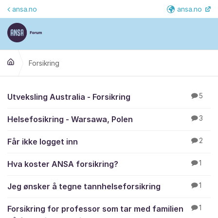
Gå til innhold
ansa.no
ansa.no
Fler
Forsikring
Forsikring
Utveksling Australia - Forsikring
5
Helsefosikring - Warsawa, Polen
3
Får ikke logget inn
2
Hva koster ANSA forsikring?
1
Jeg ønsker å tegne tannhelseforsikring
1
Forsikring for professor som tar med familien
1