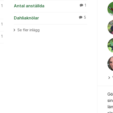
Antal anställda
1
1
Dahliaknölar
5
1
Se fler inlägg
1
Gö
si
lä
sl