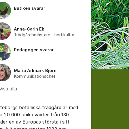
Butiken svarar
Anna-Carin Ek
Trädgårdsmästare - hortikultur
Pedagogen svarar
Maria Arlmark Björn
Kommunikationschef
Visa alla
teborgs botaniska trädgård är med
na 20 000 unika växter från 130
nder en av Europas största i sitt
ag. Allt sedan starten 1923 har