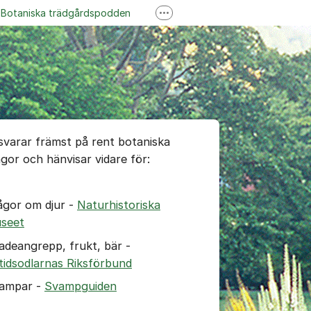
Botaniska trädgårdspodden
Fler supportlänkar
ss på YouTube
Garden Explorer
teborgs botani
umet
 svarar främst på rent botaniska
ågor och hänvisar vidare för:
ågor om djur -
Naturhistoriska
seet
adeangrepp, frukt, bär -
itidsodlarnas Riksförbund
ampar -
Svampguiden