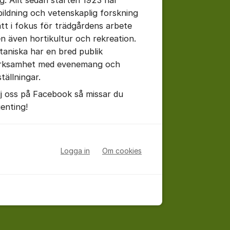
bildning och vetenskaplig forskning
ått i fokus för trädgårdens arbete
n även hortikultur och rekreation.
taniska har en bred publik
rksamhet med evenemang och
tällningar.
lj oss på Facebook så missar du
genting!
Logga in
Om cookies