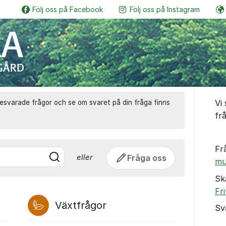
Följ oss på Facebook
Följ oss på Instagram
Botaniskas vänner
Följ o
Trädgården - Gö
Om for
Vi
besvarade frågor och se om svaret på din fråga finns
fr
Fr
Fråga oss
eller
mu
Sk
Fr
Växtfrågor
Sv