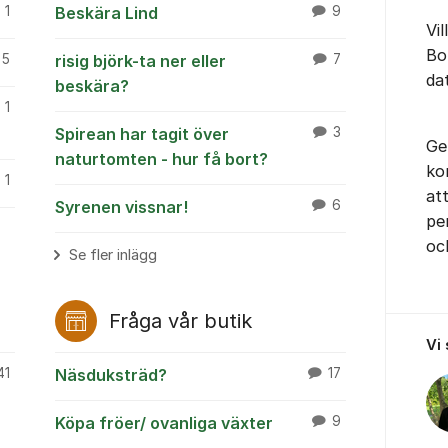
1
Beskära Lind
9
Vil
Bo
5
risig björk-ta ner eller
7
da
beskära?
1
Spirean har tagit över
3
Ge
naturtomten - hur få bort?
ko
1
at
Syrenen vissnar!
6
pe
oc
Se fler inlägg
Fråga vår butik
Vi
41
Näsduksträd?
17
Köpa fröer/ ovanliga växter
9