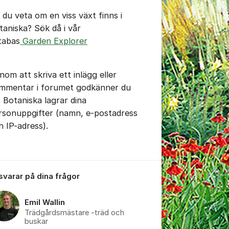
l du veta om en viss växt finns i
taniska? Sök då i vår
tabas
Garden Explorer
nom att skriva ett inlägg eller
mmentar i forumet godkänner du
t Botaniska lagrar dina
rsonuppgifter (namn, e-postadress
h IP-adress).
 svarar på dina frågor
Emil Wallin
Trädgårdsmästare -träd och
buskar