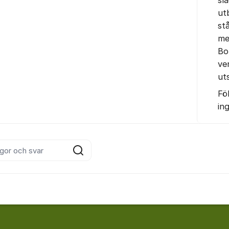
ut
st
me
Bo
ve
uts
Fö
in
inlägg
Sök