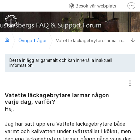
Hoppa till innehåll
Besök vår webplats
Fler
Facebook
Instagram
Linkedin
Ti
Övriga frågor
Vatette läckagebrytare larmar någon varje dag, varför?
Detta inlägg är gammalt och kan innehålla inaktuell
information.
Visa
Vatette läckagebrytare larmar någon
varje dag, varför?
Hej,
Jag har satt upp era Vattete läckagebrytare både
varmt och kallvatten under tvättstället i köket, men
den ena läckagebrytare larmar någon gång varje dag -