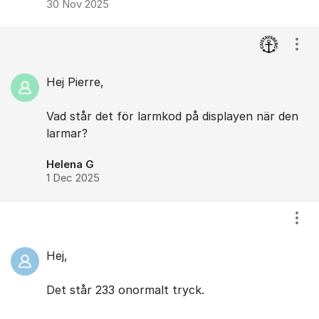
30 Nov 2025
Visa
Hej Pierre,
Vad står det för larmkod på displayen när den
larmar?
Helena G
1 Dec 2025
Visa
Hej,
Det står 233 onormalt tryck.