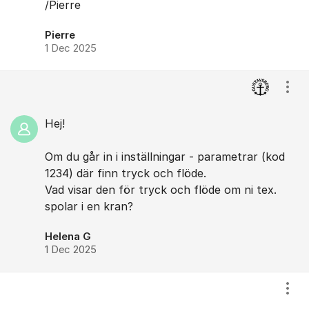
/Pierre
Pierre
1 Dec 2025
Visa
Hej!
Om du går in i inställningar - parametrar (kod
1234) där finn tryck och flöde.
Vad visar den för tryck och flöde om ni tex.
spolar i en kran?
Helena G
1 Dec 2025
Visa