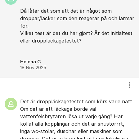
Då låter det som att det är något som
droppar/läcker som den reagerar på och larmar
för.
Vilket test är det du har gjort? Är det initialtest
eller droppläckagetestet?
Helena G
18 Nov 2025
Visa
Det är droppläckagetestet som körs varje natt.
Om det är ett läckage borde väl
vattenfelsbrytaren lösa ut varje gång? Har
kollat alla kopplingar och det är snustorrrt,
inga wc-stolar, duschar eller maskiner som
droppar. Det är ju hopplöst att ens lokalisera