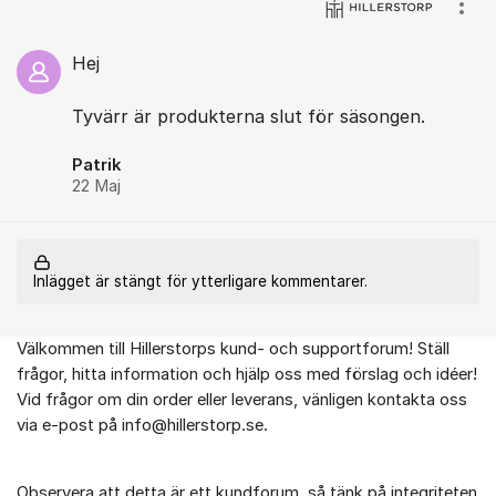
Visa
Hej
Tyvärr är produkterna slut för säsongen.
Patrik
22 Maj
Inlägget är stängt för ytterligare kommentarer.
Välkommen till Hillerstorps kund- och supportforum! Ställ
Om forumet
frågor, hitta information och hjälp oss med förslag och idéer!
Vid frågor om din order eller leverans, vänligen kontakta oss
via e-post på info@hillerstorp.se.
Observera att detta är ett kundforum, så tänk på integriteten