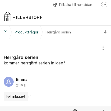
Hoppa till innehåll
Tillbaka till hemsidan
Fler
Hillerstorp Facebook
Hillerstorp Instagram
Ti
Produktfrågor
Herrgård serien
Hillerstorp Youtube
Visa
Herrgård serien
kommer herrgård serien in igen?
Emma
21 Maj
Följ inlägget
1
Kommentarer