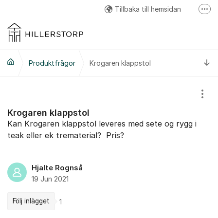
Hoppa till innehåll
Tillbaka till hemsidan
Fler
Hillerstorp Facebook
Hillerstorp Instagram
Ti
Produktfrågor
Krogaren klappstol
Hillerstorp Youtube
Visa
Krogaren klappstol
Kan Krogaren klappstol leveres med sete og rygg i
teak eller ek trematerial? Pris?
Hjalte Rognså
19 Jun 2021
Följ inlägget
1