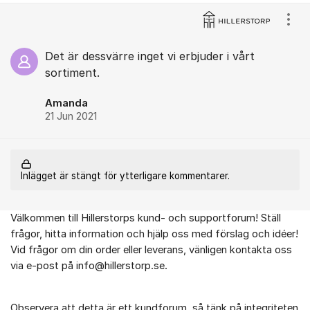
Kommentarer
Visa
Det är dessvärre inget vi erbjuder i vårt
sortiment.
Amanda
21 Jun 2021
Inlägget är stängt för ytterligare kommentarer.
Välkommen till Hillerstorps kund- och supportforum! Ställ
Om forumet
frågor, hitta information och hjälp oss med förslag och idéer!
Vid frågor om din order eller leverans, vänligen kontakta oss
via e-post på info@hillerstorp.se.
Observera att detta är ett kundforum, så tänk på integriteten