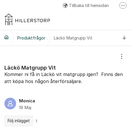
Hoppa till innehåll
Tillbaka till hemsidan
Fler
Hillerstorp Facebook
Hillerstorp Instagram
Ti
Produktfrågor
Läckö Matgrupp Vit
Hillerstorp Youtube
Visa
Läckö Matgrupp Vit
Kommer ni få in Läckö vit matgrupp igen? Finns den
att köpa hos någon återförsäljare.
Monica
19 Maj
Följ inlägget
1