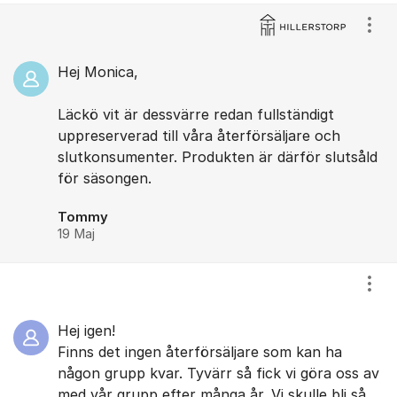
Kommentarer
Visa
Hej Monica,
Läckö vit är dessvärre redan fullständigt
uppreserverad till våra återförsäljare och
slutkonsumenter. Produkten är därför slutsåld
för säsongen.
Tommy
19 Maj
Visa
Hej igen!
Finns det ingen återförsäljare som kan ha
någon grupp kvar. Tyvärr så fick vi göra oss av
med vår grupp efter många år. Vi skulle bli så