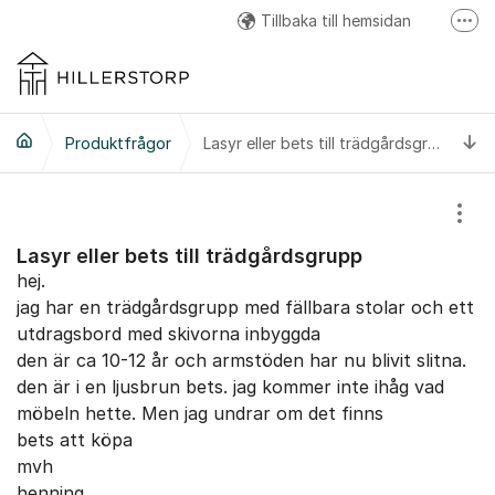
Hoppa till innehåll
Tillbaka till hemsidan
Fler
Hillerstorp Facebook
Hillerstorp Instagram
Ti
Produktfrågor
Hillerstorp Youtube
Lasyr eller bets till trädgårdsgrupp
Visa
Lasyr eller bets till trädgårdsgrupp
hej.
jag har en trädgårdsgrupp med fällbara stolar och ett
utdragsbord med skivorna inbyggda
den är ca 10-12 år och armstöden har nu blivit slitna.
den är i en ljusbrun bets. jag kommer inte ihåg vad
möbeln hette. Men jag undrar om det finns
bets att köpa
mvh
henning