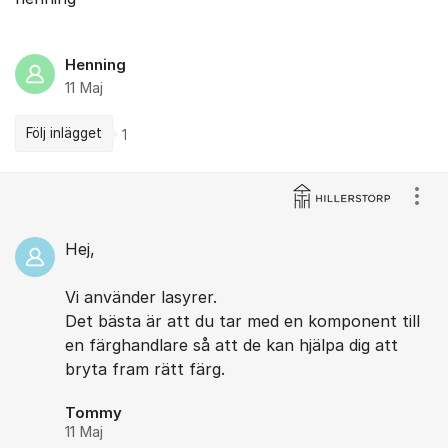
Henning
11 Maj
Följ inlägget
1
Kommentarer
Visa
Hej,
Vi använder lasyrer.
Det bästa är att du tar med en komponent till
en färghandlare så att de kan hjälpa dig att
bryta fram rätt färg.
Tommy
11 Maj