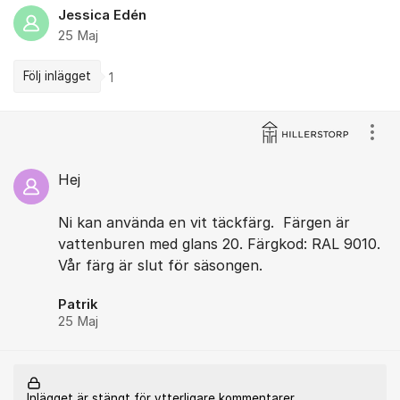
Jessica Edén
25 Maj
Följ inlägget
1
Kommentarer
Visa
Hej
Ni kan använda en vit täckfärg. Färgen är
vattenburen med glans 20. Färgkod: RAL 9010.
Vår färg är slut för säsongen.
Patrik
25 Maj
Inlägget är stängt för ytterligare kommentarer.