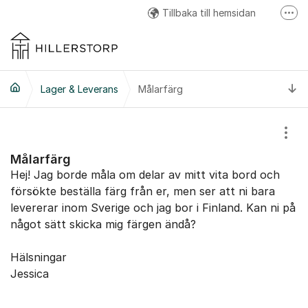
Hoppa till innehåll
Tillbaka till hemsidan
Fler
Hillerstorp Facebook
Hillerstorp Instagram
Ti
Lager & Leverans
Målarfärg
Hillerstorp Youtube
Visa
Målarfärg
Hej! Jag borde måla om delar av mitt vita bord och
försökte beställa färg från er, men ser att ni bara
levererar inom Sverige och jag bor i Finland. Kan ni på
något sätt skicka mig färgen ändå?
Hälsningar
Jessica