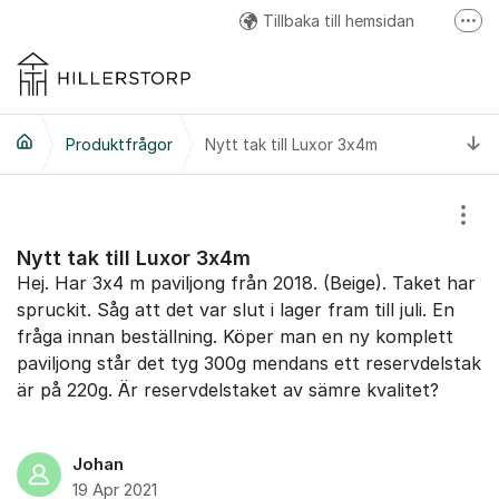
Hoppa till innehåll
Tillbaka till hemsidan
Fler
Hillerstorp Facebook
Hillerstorp Instagram
Ti
Produktfrågor
Nytt tak till Luxor 3x4m
Hillerstorp Youtube
Visa
Nytt tak till Luxor 3x4m
Hej. Har 3x4 m paviljong från 2018. (Beige). Taket har
spruckit. Såg att det var slut i lager fram till juli. En
fråga innan beställning. Köper man en ny komplett
paviljong står det tyg 300g mendans ett reservdelstak
är på 220g. Är reservdelstaket av sämre kvalitet?
Johan
19 Apr 2021