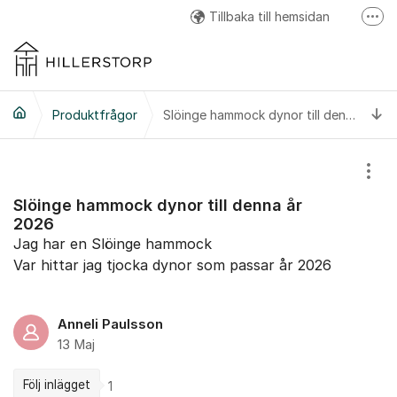
Hoppa till innehåll
Tillbaka till hemsidan
Fler
Hillerstorp Facebook
Hillerstorp Instagram
Ti
Produktfrågor
Hillerstorp Youtube
Slöinge hammock dynor till denna år 2026
Visa
Slöinge hammock dynor till denna år
2026
Jag har en Slöinge hammock
Var hittar jag tjocka dynor som passar år 2026
Anneli Paulsson
13 Maj
Följ inlägget
1