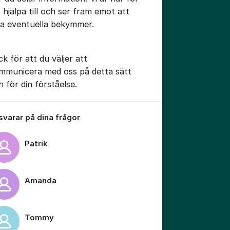
t hjälpa till och ser fram emot att
sa eventuella bekymmer.
ck för att du väljer att
tällningar för inlägg/kommentar
mmunicera med oss på detta sätt
h för din förståelse.
 svarar på dina frågor
Patrik
Amanda
tällningar för inlägg/kommentar
Tommy