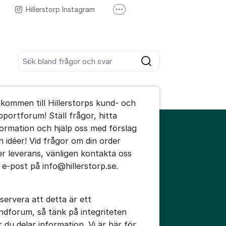
Hillerstorp Instagram
Fler supportlänkar
Hillerstorp Youtube
Sök bland alla inlägg
Sök
umet
lkommen till Hillerstorps kund- och
te kommentaren
pportforum! Ställ frågor, hitta
formation och hjälp oss med förslag
h idéer! Vid frågor om din order
ällningar för inlägg/kommentar
ler leverans, vänligen kontakta oss
a e-post på info@hillerstorp.se.
servera att detta är ett
ndforum, så tänk på integriteten
r du delar information. Vi är här för