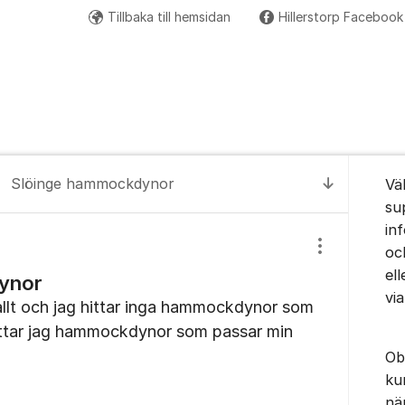
Tillbaka till hemsidan
Hillerstorp Facebook
Om for
Slöinge hammockdynor
Vä
Till senas
su
in
oc
Visa/dölj inst
el
ynor
vi
rallt och jag hittar inga hammockdynor som
ittar jag hammockdynor som passar min
Ob
ku
nä