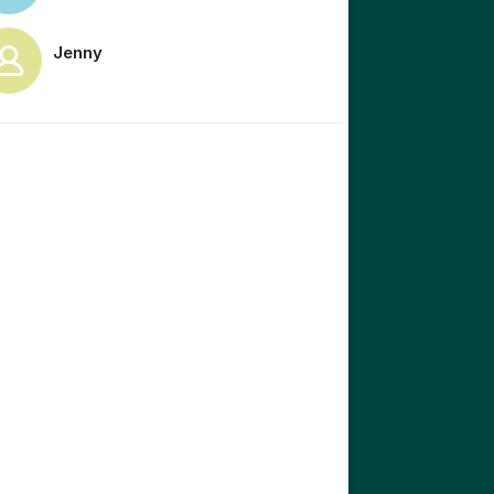
Jenny
tällningar för inlägg/kommentar