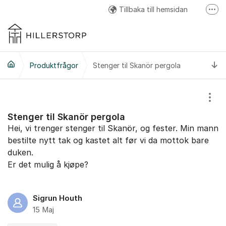
Hoppa till innehåll
Tillbaka till hemsidan
Fler
Hillerstorp Facebook
Hillerstorp Instagram
Ti
Produktfrågor
Stenger til Skanör pergola
Hillerstorp Youtube
Visa
Stenger til Skanör pergola
Hei, vi trenger stenger til Skanör, og fester. Min mann
bestilte nytt tak og kastet alt før vi da mottok bare
duken.
Er det mulig å kjøpe?
Sigrun Houth
15 Maj