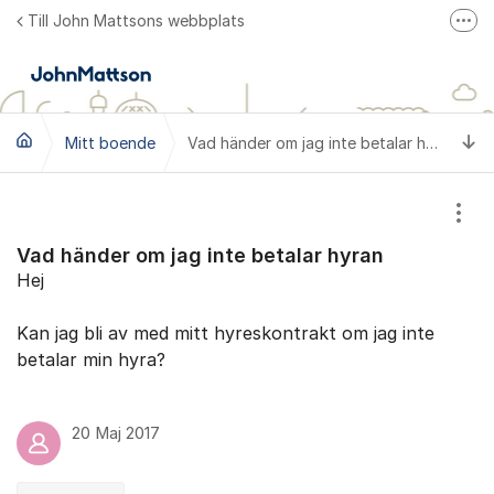
Hoppa till innehåll
Till John Mattsons webbplats
Fler
Till John Mattsons hemsida
Mina Sidor
Ti
Mitt boende
John Mattson på Facebook
Vad händer om jag inte betalar hyran
Visa
Vad händer om jag inte betalar hyran
Hej
Kan jag bli av med mitt hyreskontrakt om jag inte
betalar min hyra?
20 Maj 2017