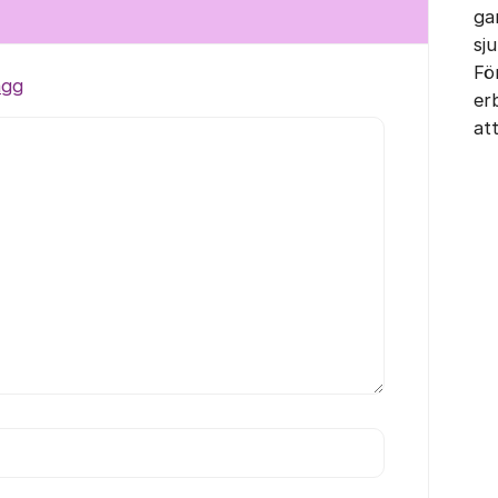
ga
sj
Fö
ägg
er
at