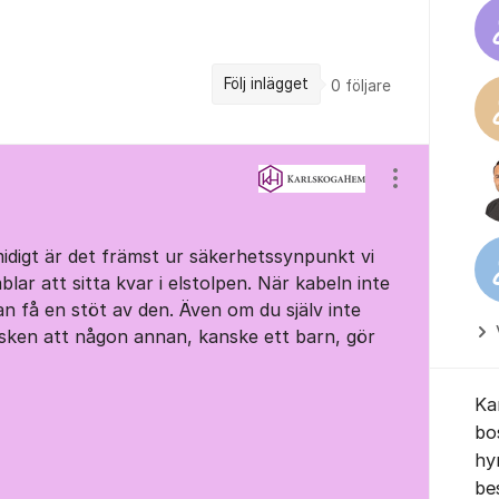
Följ inlägget
0
följare
Visa/dölj ins
digt är det främst ur säkerhetssynpunkt vi
blar att sitta kvar i elstolpen. När kabeln inte
an få en stöt av den. Även om du själv inte
risken att någon annan, kanske ett barn, gör
Ka
bo
hy
be