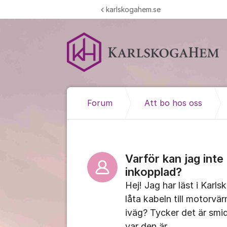
Hoppa till innehåll
karlskogahem.se
Forum
Att bo hos oss
Varför kan jag int
inkopplad?
Hej! Jag har läst i Karl
låta kabeln till motorvä
iväg? Tycker det är smid
var den är.