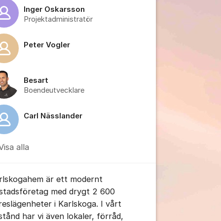
Inger Oskarsson
Projektadministratör
Peter Vogler
Besart
tällningar för inlägg/kommentar
Boendeutvecklare
Carl Nässlander
Visa alla
rlskogahem är ett modernt
stadsföretag med drygt 2 600
reslägenheter i Karlskoga. I vårt
stånd har vi även lokaler, förråd,