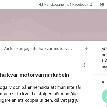
Karlskogahem på Facebook
T
Om for
Varför kan jag inte ha kvar motorvärmarkabeln inkopplad?
Vä
Till senas
oc
frå
os
Visa/dölj inst
e ha kvar motorvärmarkabeln
Vi
skogaliv och på er hemsida att man inte får
rmaren sitta kvar i elstolpen när man åker
igare än att koppla ur den, då vet jag ju