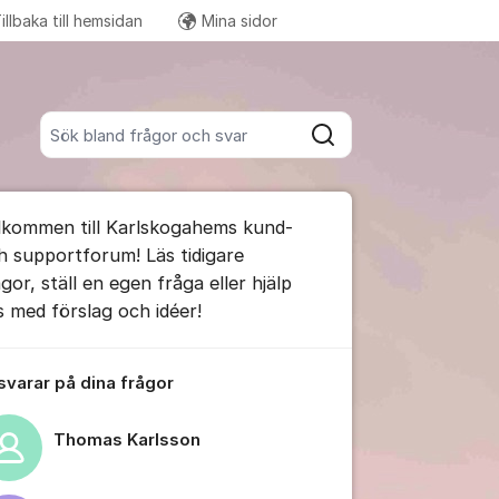
illbaka till hemsidan
Mina sidor
Fler supportlänkar
Sök bland alla inlägg
Sök
umet
lkommen till Karlskogahems kund-
te kommentaren
h supportforum! Läs tidigare
gor, ställ en egen fråga eller hjälp
s med förslag och idéer!
ällningar för inlägg/kommentar
 svarar på dina frågor
Thomas Karlsson