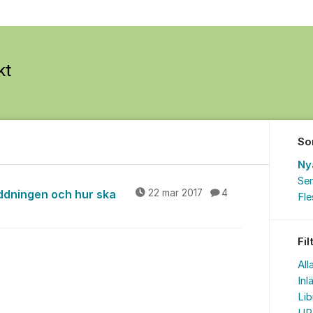
So
Ny
Sen
gor
ddningen och hur ska
22 mar 2017
4
Fl
Fil
All
Inl
Lib