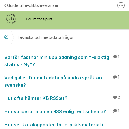
Hoppa till innehåll
Guide till e-pliktsleveranser
Fler
Forum för plikt
kb.se
Tekniska och metadatafrågor
Tekniska och metada
Varför fastnar min uppladdning som "Felaktig
1
status - Ny"?
Vad gäller för metadata på andra språk än
1
svenska?
Hur ofta hämtar KB RSS:er?
3
Hur validerar man en RSS enligt ert schema?
1
Hur ser katalogposter för e-pliktsmaterial i