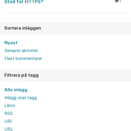
Stöd för HTTPS?
1
Sortera inläggen
Nyast
Senaste aktivitet
Flest kommentarer
Filtrera på tagg
Alla inlägg
Inlägg utan tagg
Libris
RSS
URI
URL