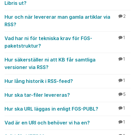
Libris ut?
Hur och när levererar man gamla artiklar via
2
RSS?
Vad har ni för tekniska krav för FGS-
1
paketstruktur?
Hur säkerställer ni att KB får samtliga
1
versioner via RSS?
Hur lång historik i RSS-feed?
1
Hur ska tar-filer levereras?
5
Hur ska URL läggas in enligt FGS-PUBL?
1
Vad är en URI och behöver vi ha en?
1