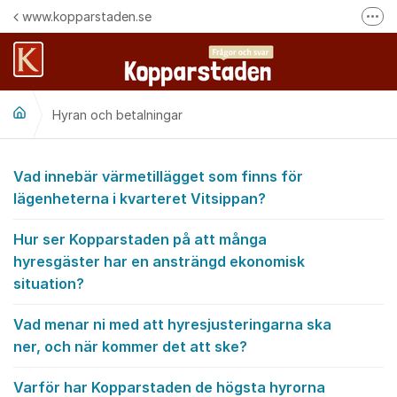
Hoppa till innehåll
www.kopparstaden.se
Fler
Häng med oss på Facebook
Felanmälan
Hyran och betalningar
Följ oss på Instagram
Hyran och betalninga
Vad innebär värmetillägget som finns för
lägenheterna i kvarteret Vitsippan?
Hur ser Kopparstaden på att många
hyresgäster har en ansträngd ekonomisk
situation?
Vad menar ni med att hyresjusteringarna ska
ner, och när kommer det att ske?
Varför har Kopparstaden de högsta hyrorna