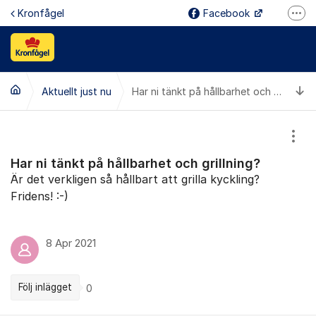
Hoppa till innehåll
Kronfågel
Facebook
Fler
Instagram
Linked In
Ti
Aktuellt just nu
Youtube
Har ni tänkt på hållbarhet och grillning?
Reklamation
Visa
Kontakt
Har ni tänkt på hållbarhet och grillning?
Jobba hos oss
Är det verkligen så hållbart att grilla kyckling?
Fridens! :-)
8 Apr 2021
Följ inlägget
0