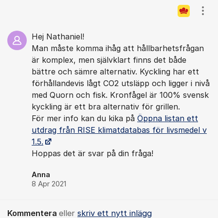
Kommentarer
Visa
Hej Nathaniel!
Man måste komma ihåg att hållbarhetsfrågan
är komplex, men självklart finns det både
bättre och sämre alternativ. Kyckling har ett
förhållandevis lågt CO2 utsläpp och ligger i nivå
med Quorn och fisk. Kronfågel är 100% svensk
kyckling är ett bra alternativ för grillen.
För mer info kan du kika på
Öppna listan ett
utdrag från RISE klimatdatabas för livsmedel v
1.5.
Hoppas det är svar på din fråga!
Anna
8 Apr 2021
Kommentera
eller
skriv ett nytt inlägg