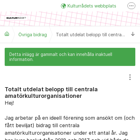
Hoppa till innehåll
Kulturrådets webbplats
Fler
Facebook
Twitter
Ti
Övriga bidrag
Totalt utdelat belopp till centrala amatörkulturorganisationer
Detta inlägg är gammalt och kan innehålla inaktuell
information.
Visa
Totalt utdelat belopp till centrala
amatörkulturorganisationer
Hej!
Jag arbetar på en ideell förening som ansökt om (och
fått beviljat) bidrag till centrala
amatörkulturorganisationer under ett antal år. Jag