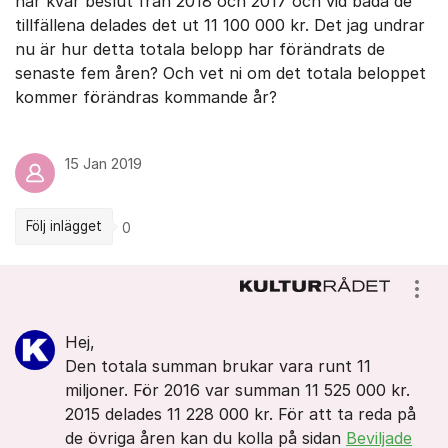
har kvar beslut från 2018 och 2017 och vid båda de
tillfällena delades det ut 11 100 000 kr. Det jag undrar
nu är hur detta totala belopp har förändrats de
senaste fem åren? Och vet ni om det totala beloppet
kommer förändras kommande år?
15 Jan 2019
Följ inlägget
0
Kommentarer
Visa
Hej,
Den totala summan brukar vara runt 11
miljoner. För 2016 var summan 11 525 000 kr.
2015 delades 11 228 000 kr. För att ta reda på
de övriga åren kan du kolla på sidan
Beviljade