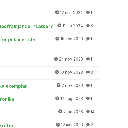
12 mar 2024
1
r läsfrämjande insatser?
11 jan 2024
3
 för publicerade
15 dec 2023
1
24 nov 2023
1
10 nov 2023
3
ska exemplar
2 nov 2023
1
krönika
17 aug 2023
1
7 jun 2023
14
krifter
12 maj 2023
2