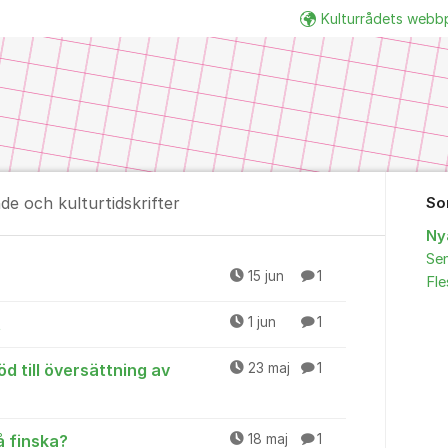
Kulturrådets webb
nde och kulturtidskrifter
So
Ny
Sen
äsfrämjande och kulturt
15 jun
1
Fl
t
1 jun
1
öd till översättning av
23 maj
1
å finska?
18 maj
1