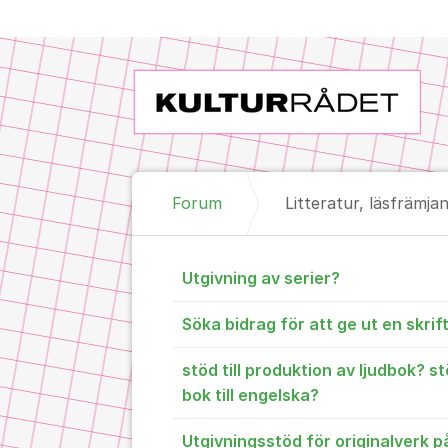
Hoppa till innehåll
Forum
Litteratur, läsfrämja
Litteratur, l
Utgivning av serier?
Söka bidrag för att ge ut en skrif
stöd till produktion av ljudbok? st
bok till engelska?
Utgivningsstöd för originalverk p