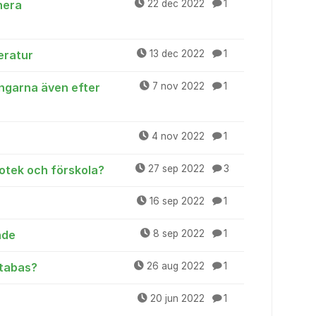
nera
22 dec 2022
1
teratur
13 dec 2022
1
ngarna även efter
7 nov 2022
1
4 nov 2022
1
iotek och förskola?
27 sep 2022
3
16 sep 2022
1
nde
8 sep 2022
1
atabas?
26 aug 2022
1
20 jun 2022
1