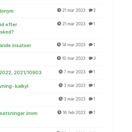
udonym
21 mar 2023
2
id efter
21 mar 2023
1
esked?
ande insatser
14 mar 2023
1
10 mar 2023
3
r 2022, 2021/10903
7 mar 2023
1
ning- kalkyl
3 mar 2023
1
3 mar 2023
1
e satsningar inom
16 feb 2023
1