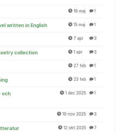
18 maj
1
el written in English
15 maj
1
7 apr
3
oetry collection
1 apr
3
27 feb
1
ning
23 feb
1
- och
1 dec 2025
1
19 nov 2025
3
itteratur
12 okt 2025
7