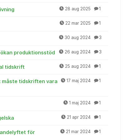
givning
28 aug 2025
1
22 mar 2025
1
30 aug 2024
3
nsökan produktionsstöd
26 aug 2024
3
l tidskrift
25 aug 2024
1
: måste tidskriften vara
17 maj 2024
1
1 maj 2024
1
gelska
21 apr 2024
1
andelyftet för
21 mar 2024
1