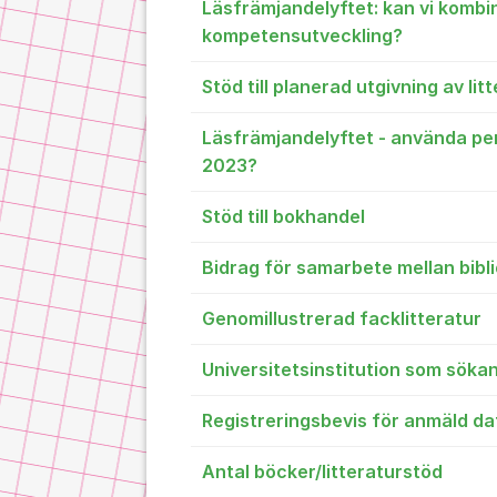
Läsfrämjandelyftet: kan vi kombi
kompetensutveckling?
Stöd till planerad utgivning av lit
Läsfrämjandelyftet - använda pe
2023?
Stöd till bokhandel
Bidrag för samarbete mellan bibl
Genomillustrerad facklitteratur
Universitetsinstitution som söka
Registreringsbevis för anmäld d
Antal böcker/litteraturstöd