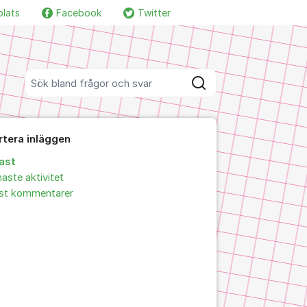
plats
Facebook
Twitter
Fler supportlänkar
Sök bland alla inlägg
Sök
rtera inläggen
ast
aste aktivitet
idskrifter
est kommentarer